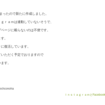
てしまったので新たに作成しました。
ａｇｒａｍは連動していないそうで、
プページに載らないのは不便です。
ます。
りに復活しています。
ていただく予定でおりますので
います。
echconoha
ＩｎｓｔａｇｒａｍとFaceboo