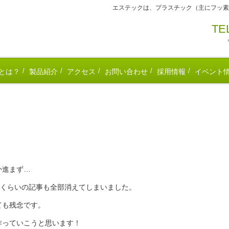
エステックは、プラスチック（主にフッ素
T
とは？
製品紹介
アクセス
お問い合わせ
採用情報
イベント
か進まず…
0くらいの記事も全部消えてしまいました。
ても残念です。
作っていこうと思います！