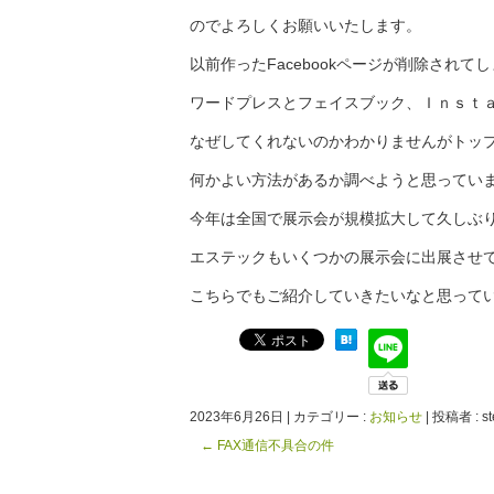
のでよろしくお願いいたします。
以前作ったFacebookページが削除され
ワードプレスとフェイスブック、Ｉｎｓｔ
なぜしてくれないのかわかりませんがトッ
何かよい方法があるか調べようと思ってい
今年は全国で展示会が規模拡大して久しぶ
エステックもいくつかの展示会に出展させ
こちらでもご紹介していきたいなと思って
2023年6月26日
|
カテゴリー :
お知らせ
|
投稿者 : st
←
FAX通信不具合の件