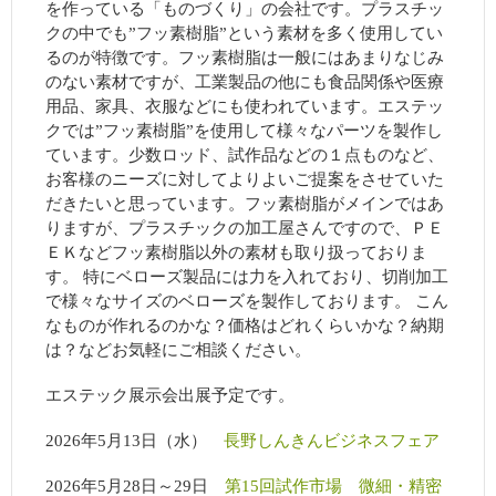
を作っている「ものづくり」の会社です。プラスチッ
クの中でも”フッ素樹脂”という素材を多く使用してい
るのが特徴です。フッ素樹脂は一般にはあまりなじみ
のない素材ですが、工業製品の他にも食品関係や医療
用品、家具、衣服などにも使われています。エステッ
クでは”フッ素樹脂”を使用して様々なパーツを製作し
ています。少数ロッド、試作品などの１点ものなど、
お客様のニーズに対してよりよいご提案をさせていた
だきたいと思っています。フッ素樹脂がメインではあ
りますが、プラスチックの加工屋さんですので、ＰＥ
ＥＫなどフッ素樹脂以外の素材も取り扱っておりま
す。 特にベローズ製品には力を入れており、切削加工
で様々なサイズのベローズを製作しております。 こん
なものが作れるのかな？価格はどれくらいかな？納期
は？などお気軽にご相談ください。
エステック展示会出展予定です。
2026年5月13日（水）
長野しんきんビジネスフェア
2026年5月28日～29日
第15回試作市場 微細・精密